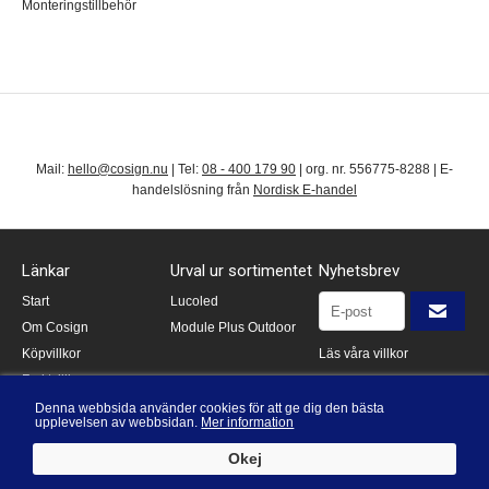
Monteringstillbehör
Mail:
hello@cosign.nu
| Tel:
08 - 400 179 90
| org. nr. 556775-8288 | E-
handelslösning från
Nordisk E-handel
Länkar
Urval ur sortimentet
Nyhetsbrev
Start
Lucoled
Om Cosign
Module Plus Outdoor
Köpvillkor
Läs våra villkor
Fraktvillkor
This site is protected by
Kontakta oss
reCAPTCHA and the
Denna webbsida använder cookies för att ge dig den bästa
upplevelsen av webbsidan.
Mer information
Google
Privacy Policy
and
GDPR & cookies
Terms of Service
apply.
Garantier*
Okej