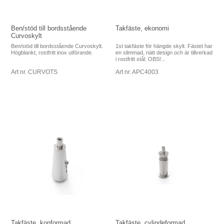
Ben/stöd till bordsstående
Takfäste, ekonomi
Curvoskylt
Ben/stöd till bordsstående Curvoskylt.
1st takfäste för hängde skylt. Fästet har
Högblankt, rostfritt inox utförande.
en slimmad, nätt design och är tillverkad
i rostfritt stål. OBS!...
Art nr. CURVOTS
Art nr. APC4003
Takfäste, konformad
Takfäste, cylindeformad