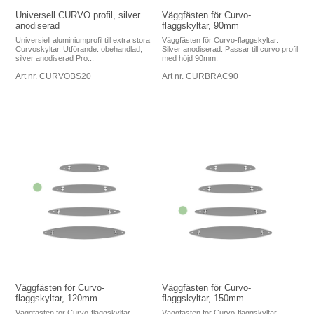
Universell CURVO profil, silver
Väggfästen för Curvo-
anodiserad
flaggskyltar, 90mm
Universiell aluminiumprofil till extra stora
Väggfästen för Curvo-flaggskyltar.
Curvoskyltar. Utförande: obehandlad,
Silver anodiserad. Passar till curvo profil
silver anodiserad Pro...
med höjd 90mm.
Art nr. CURVOBS20
Art nr. CURBRAC90
Väggfästen för Curvo-
Väggfästen för Curvo-
flaggskyltar, 120mm
flaggskyltar, 150mm
Väggfästen för Curvo-flaggskyltar.
Väggfästen för Curvo-flaggskyltar.