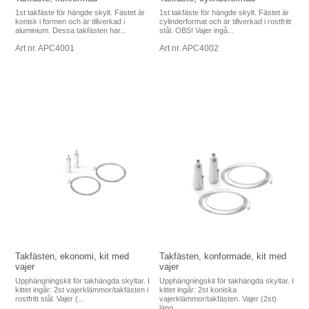
1st takfäste för hängde skylt. Fästet är
1st takfäste för hängde skylt. Fästet är
konisk i formen och är tillverkad i
cylinderformat och är tillverkad i rostfritt
aluminium. Dessa takfästen har...
stål. OBS! Vajer ingå...
Art nr. APC4001
Art nr. APC4002
Takfästen, ekonomi, kit med
Takfästen, konformade, kit med
vajer
vajer
Upphängningskit för takhängda skyltar. I
Upphängningskit för takhängda skyltar. I
kittet ingår: 2st vajerklämmor/takfästen i
kittet ingår: 2st koniska
rostfritt stål. Vajer (...
vajerklämmor/takfästen. Vajer (2st)
läng...