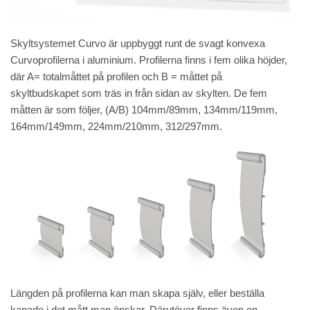
Skyltsystemet Curvo är uppbyggt runt de svagt konvexa
Curvoprofilerna i aluminium. Profilerna finns i fem olika höjder,
där A= totalmåttet på profilen och B = måttet på
skyltbudskapet som träs in från sidan av skylten. De fem
måtten är som följer, (A/B) 104mm/89mm, 134mm/119mm,
164mm/149mm, 224mm/210mm, 312/297mm.
Längden på profilerna kan man skapa själv, eller beställa
kapade i det mått man önskar. Därutöver finns även en