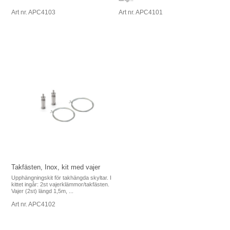
Art nr. APC4103
Art nr. APC4101
Takfästen, Inox, kit med vajer
Upphängningskit för takhängda skyltar. I
kittet ingår: 2st vajerklämmor/takfästen.
Vajer (2st) längd 1,5m, ...
Art nr. APC4102