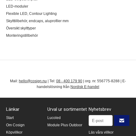
LED-moduler
Flexible LED, Contour Lighting
Skylttillbehör, endcaps, aluprofiler mm
Översikt skylttyper
Monteringstillbehör
Mail:
hello@cosign.nu
| Tel:
08 - 400 179 90
| org. nr. 556775-8288 | E-
handelslösning från
Nordisk E-handel
Länkar
Urval ur sortimentet
Nyhetsbrev
Start
Lucoled
Om Cosign
Module Plus Outdoor
Köpvillkor
Läs våra villkor