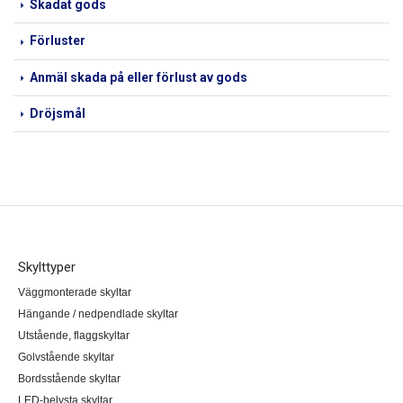
Skadat gods
Förluster
Anmäl skada på eller förlust av gods
Dröjsmål
Skylttyper
Väggmonterade skyltar
Hängande / nedpendlade skyltar
Utstående, flaggskyltar
Golvstående skyltar
Bordsstående skyltar
LED-belysta skyltar