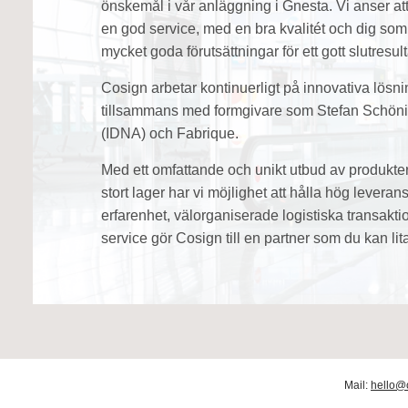
önskemål i vår anläggning i Gnesta. Vi anser at
en god service, med en bra kvalitét och dig som
mycket goda förutsättningar för ett gott slutresult
Cosign arbetar kontinuerligt på innovativa lösnin
tillsammans med formgivare som Stefan Schön
(IDNA) och Fabrique.
Med ett omfattande och unikt utbud av produkter o
stort lager har vi möjlighet att hålla hög levera
erfarenhet, välorganiserade logistiska transakti
service gör Cosign till en partner som du kan lit
Mail:
hello@