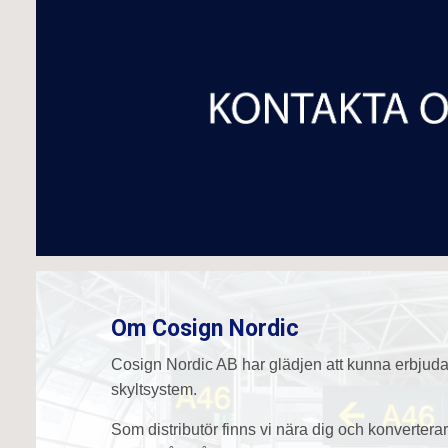
Om Cosign Nordic
Cosign Nordic AB har glädjen att kunna erbjud
skyltsystem.
Som distributör finns vi nära dig och konverterar 