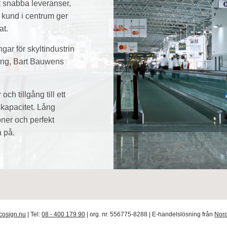
t snabba leveranser,
 kund i centrum ger
at.
gar för skyltindustrin
ing, Bart Bauwens
ch tillgång till ett
nskapacitet. Lång
oner och perfekt
a på.
cosign.nu
| Tel:
08 - 400 179 90
| org. nr. 556775-8288 | E-handelslösning från
Nord