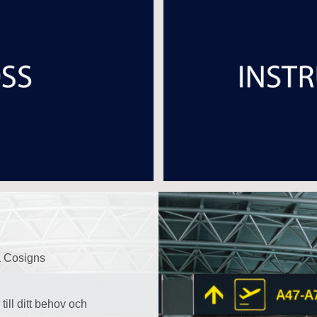
a Cosigns
till ditt behov och